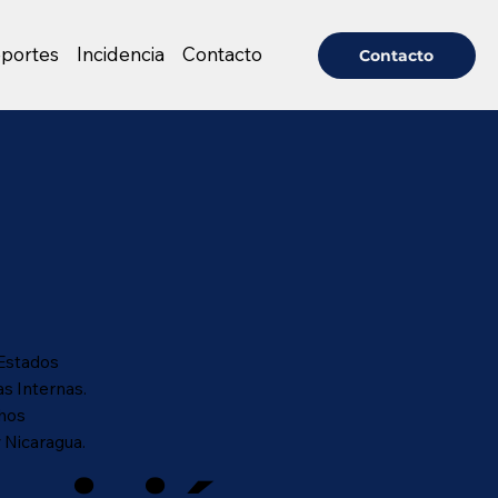
portes
Incidencia
Contacto
 Estados
s Internas.
chos
 Nicaragua.