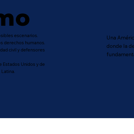
mo
osibles escenarios.
Una América
los derechos humanos.
donde la d
dad civil y defensores
fundamenta
e Estados Unidos y de
 Latina.