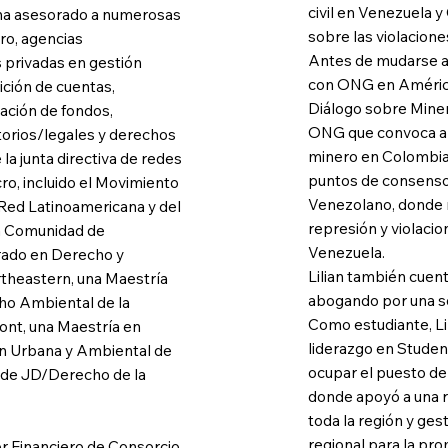
civil en Venezuela y
 ha asesorado a numerosas
sobre las violacion
cro, agencias
Antes de mudarse a 
privadas en gestión
con ONG en América 
ición de cuentas,
Diálogo sobre Mine
dación de fondos,
ONG que convoca a l
atorios/legales y derechos
minero en Colombia 
a junta directiva de redes
puntos de consenso.
cro, incluido el Movimiento
Venezolano, donde 
 Red Latinoamericana y del
represión y violaci
la Comunidad de
Venezuela.
rado en Derecho y
Lilian también cuen
ortheastern, una Maestría
abogando por una so
o Ambiental de la
Como estudiante, Li
nt, una Maestría en
liderazgo en Student
ión Urbana y Ambiental de
ocupar el puesto de
lo de JD/Derecho de la
donde apoyó a una 
toda la región y ge
regional para la pr
or Financiero de Consorcio