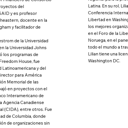
Latina. En su rol, Lil
proyectos del
Conferencia Interna
AID y es profesor
Libertad en Washing
theastern, docente en la
los mejores organiza
gham y facilitador de
en el Foro de la Lib
Noruega, en el pane
estrom de la Universidad
todo el mundo a trav
en la Universidad Johns
Lilian tiene una lic
ió los programas de
Washington DC.
n Freedom House, fue
d Latinoamericana y del
Director para América
ción Memorial de las
ajó en proyectos con el
anco Interamericano de
 la Agencia Canadiense
al (CIDA), entre otros. Fue
idad de Columbia, donde
ión de organizaciones sin