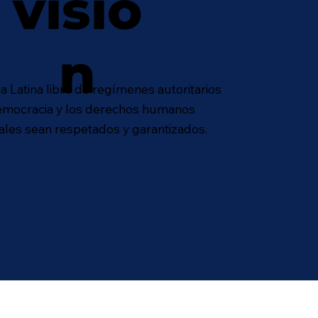
visió
n
 Latina libre de regímenes autoritarios
emocracia y los derechos humanos
les sean respetados y garantizados.