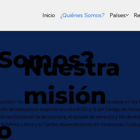
Inicio
¿Quiénes Somos?
Países
Re
 Somos?
Nuestra
misión
ortium Inc. es una organización sin fines de lucro fundada en los
nta de impuestos según la sección 503(c)(3) del Código de Renta
ón es fortalecer la democracia, el estado de derecho y los dere
o
América Latina y el Caribe, especialmente en Venezuela, Cuba y