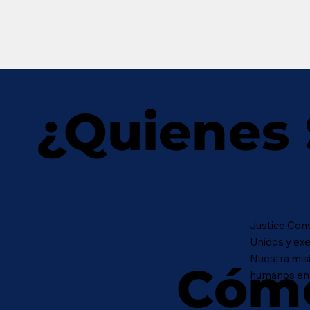
¿Quienes
Justice Cons
Unidos y exe
Nuestra misi
Cóm
humanos en 